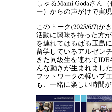
しゃるMami Goda
ー）からの声がけで実
このトーク(2025/6/7)
活動に興味を持った方
を連れてはるばる玉島にやっ
留学しているアルゼン
きた同級生を連れてIDEA R
んな動きが生まれまし
フットワークの軽いブ
も、一緒に楽しい時間