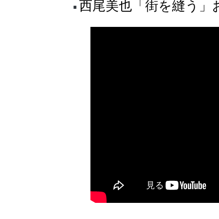
西尾美也「街を縫う」お披