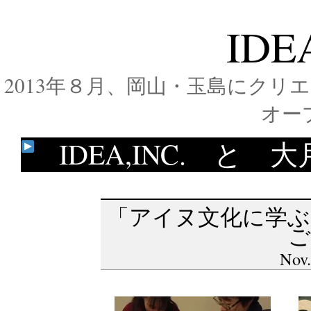
IDE
2013年８月、岡山・玉島にク
オー
IDEA,INC. 
「アイヌ文化に学ぶ
ご
Nov.